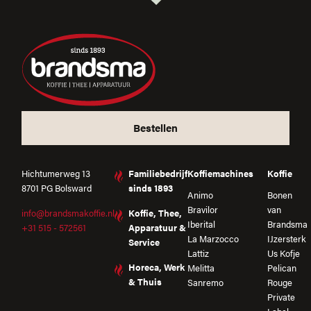
Bestellen
Hichtumerweg 13
Familiebedrijf
Koffiemachines
Koffie
8701 PG Bolsward
sinds 1893
Animo
Bonen
Bravilor
van
info@brandsmakoffie.nl
Koffie, Thee,
Iberital
Brandsma
+31 515 - 572561
Apparatuur &
La Marzocco
IJzersterk
Service
Lattiz
Us Kofje
Horeca, Werk
Melitta
Pelican
& Thuis
Sanremo
Rouge
Private