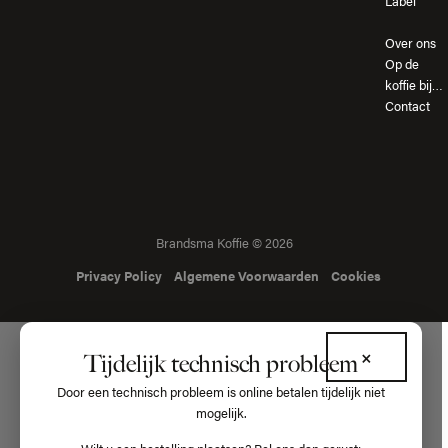
Label
Over ons
Op de
koffie bij…
Contact
Brandsma Koffie © 2026
Privacy Policy
Algemene Voorwaarden
Cookies
×
Tijdelijk technisch probleem
Door een technisch probleem is online betalen tijdelijk niet
mogelijk.