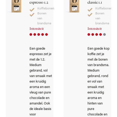
espresso 1.2
classic 1.1
Koffiebonen
Koffiebonen
Bonen
Bonen
van
van
brandsma
brandsma
Intensiteit
Intensiteit
Een goede
Een goede kop
espresso zet je
koffie zet je
met de 1.2.
met de bonen
Medium
van brandsma.
gebrand, vol
Medium
van smaak met
gebrand, rond
een kruidig
en vol van
aroma en een
smaak met
vleug van pure
een kruidig
chocolade en
aroma en
amandel. Ook
hinten van
de ideale basis
pure
voor
chocolade en