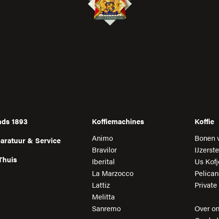
inds 1893
Koffiemachines
Koffie
Animo
Bonen 
paratuur & Service
Bravilor
IJzerste
Thuis
Iberital
Us Kofj
La Marzocco
Pelica
Lattiz
Private
Melitta
Sanremo
Over o