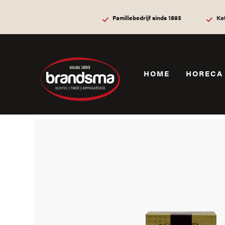
Familiebedrijf sinds 1893
Ko
HOME
HORECA
Home
Webshop
Koffie, thee & meer
Thee
Mr. Jo