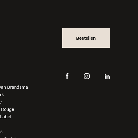
Bestellen
van Brandsma
rk
e
n Rouge
 Label
ns