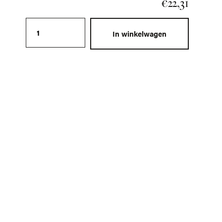
€
22,31
Mr. Jones envelop - Chef Chaoun aantal
In winkelwagen