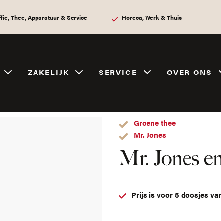
ffie, Thee, Apparatuur & Service
Horeca, Werk & Thuis
ZAKELIJK
SERVICE
OVER ONS
nes envelop – Chef Chaoun
Groene thee
Mr. Jones
Mr. Jones e
Prijs is voor 5 doosjes va