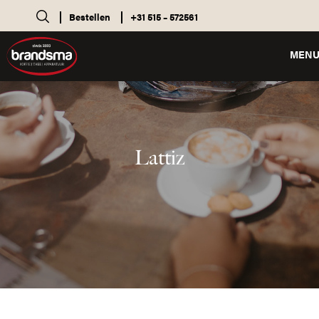
Bestellen
+31 515 – 572561
MEN
Lattiz