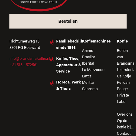
Bestellen
Hichtumerweg 13
Familiebedrijf
Koffiemachines
Koffie
8701 PG Bolsward
sinds 1893
Animo
Bonen
Bravilor
van
info@brandsmakoffie.nl
Koffie, Thee,
Iberital
Brandsma
+31 515 - 572561
Apparatuur &
La Marzocco
IJzersterk
Service
Lattiz
Us Kofje
Horeca, Werk
Melitta
Pelican
& Thuis
Sanremo
Rouge
Private
Label
Over ons
Op de
koffie bij…
Contact