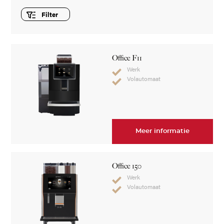
Filter
Office F11
Werk
Volautomaat
Meer informatie
Office 150
Werk
Volautomaat