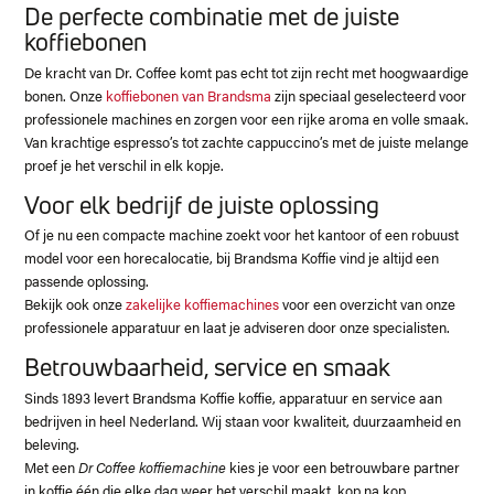
De perfecte combinatie met de juiste
koffiebonen
De kracht van Dr. Coffee komt pas echt tot zijn recht met hoogwaardige
bonen. Onze
koffiebonen van Brandsma
zijn speciaal geselecteerd voor
professionele machines en zorgen voor een rijke aroma en volle smaak.
Van krachtige espresso’s tot zachte cappuccino’s met de juiste melange
proef je het verschil in elk kopje.
Voor elk bedrijf de juiste oplossing
Of je nu een compacte machine zoekt voor het kantoor of een robuust
model voor een horecalocatie, bij Brandsma Koffie vind je altijd een
passende oplossing.
Bekijk ook onze
zakelijke koffiemachines
voor een overzicht van onze
professionele apparatuur en laat je adviseren door onze specialisten.
Betrouwbaarheid, service en smaak
Sinds 1893 levert Brandsma Koffie koffie, apparatuur en service aan
bedrijven in heel Nederland. Wij staan voor kwaliteit, duurzaamheid en
beleving.
Met een
Dr Coffee koffiemachine
kies je voor een betrouwbare partner
in koffie één die elke dag weer het verschil maakt, kop na kop.