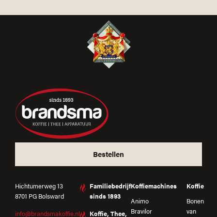
Bestellen
Hichtumerweg 13
Familiebedrijf
Koffiemachines
Koffie
8701 PG Bolsward
sinds 1893
Animo
Bonen
Bravilor
van
info@brandsmakoffie.nl
Koffie, Thee,