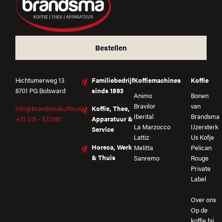
Bestellen
Hichtumerweg 13
Familiebedrijf
Koffiemachines
Koffie
8701 PG Bolsward
sinds 1893
Animo
Bonen
Bravilor
van
info@brandsmakoffie.nl
Koffie, Thee,
Iberital
Brandsma
+31 515 - 572561
Apparatuur &
La Marzocco
IJzersterk
Service
Lattiz
Us Kofje
Horeca, Werk
Melitta
Pelican
& Thuis
Sanremo
Rouge
Private
Label
Over ons
Op de
koffie bij…