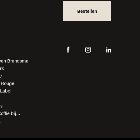
Bestellen
van Brandsma
rk
e
n Rouge
 Label
ns
offie bij…
t