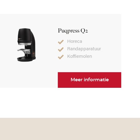
Puqpress Q2
Horeca
Randapparatuur
Koffiemolen
Meer informatie