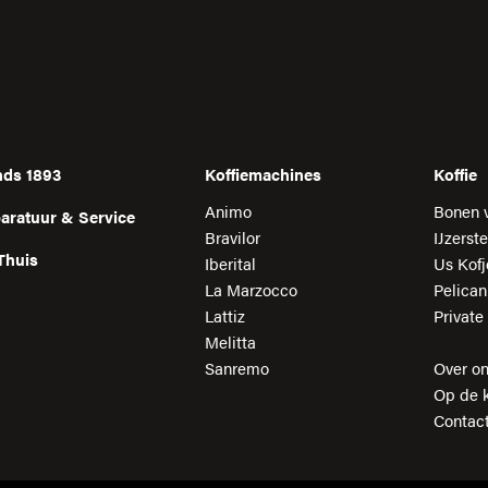
inds 1893
Koffiemachines
Koffie
Animo
Bonen 
paratuur & Service
Bravilor
IJzerste
Thuis
Iberital
Us Kofj
La Marzocco
Pelica
Lattiz
Private
Melitta
Sanremo
Over o
Op de k
Contac