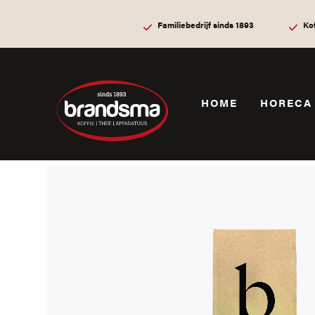
Familiebedrijf sinds 1893
Ko
HOME
HORECA
Home
Koffiebonen
Bonen van Brandsma
Bonen va