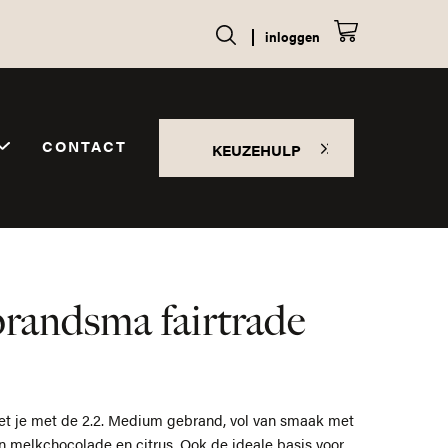
inloggen
CONTACT
KEUZEHULP
randsma fairtrade
zet je met de 2.2. Medium gebrand, vol van smaak met
n melkchocolade en citrus. Ook de ideale basis voor