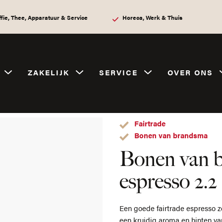
ffie, Thee, Apparatuur & Service
Horeca, Werk & Thuis
ZAKELIJK
SERVICE
OVER ONS
n brandsma fairtrade espresso 2.2
Fairtrade
Bonen van brandsma
Bonen van b
espresso 2.2
Een goede fairtrade espresso 
een kruidig aroma en hinten va