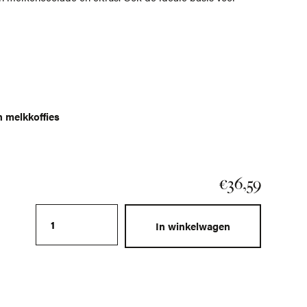
 melkkoffies
€
36,59
Bonen van brandsma fairtrade espresso 2.
In winkelwagen