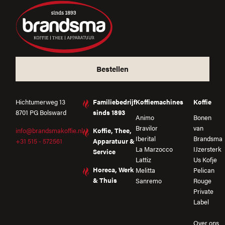
Bestellen
Hichtumerweg 13
Familiebedrijf
Koffiemachines
Koffie
8701 PG Bolsward
sinds 1893
Animo
Bonen
Bravilor
van
info@brandsmakoffie.nl
Koffie, Thee,
Iberital
Brandsma
+31 515 - 572561
Apparatuur &
La Marzocco
IJzersterk
Service
Lattiz
Us Kofje
Horeca, Werk
Melitta
Pelican
& Thuis
Sanremo
Rouge
Private
Label
Over ons