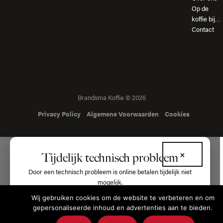
Op de
koffie bij…
Contact
Brandsma Koffie © 2026
Privacy Policy
Algemene Voorwaarden
Cookies
×
Tijdelijk technisch probleem
Door een technisch probleem is online betalen tijdelijk niet
mogelijk.
Wij gebruiken cookies om de website te verbeteren en om
Wilt u een bestelling plaatsen? Bel ons dan gerust:
gepersonaliseerde inhoud en advertenties aan te bieden.
+31 515 - 572561