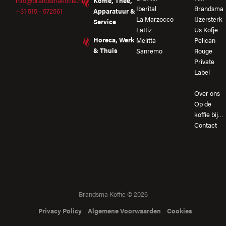
info@brandsmakoffie.nl
Koffie, Thee,
Iberital
Brandsma
+31 515 - 572561
Apparatuur &
La Marzocco
IJzersterk
Service
Lattiz
Us Kofje
Horeca, Werk
Melitta
Pelican
& Thuis
Sanremo
Rouge
Private
Label
Over ons
Op de
koffie bij…
Contact
Brandsma Koffie © 2026
Privacy Policy
Algemene Voorwaarden
Cookies