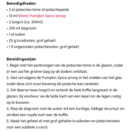
Benodigdheden:
• 2 el pistachecrème of pistachepasta
• 10 ml
Monin Pumpkin Spice siroop
• 2 lungo’s (ca. 300ml)
• 200 ml slagroom
• 1 el suiker
• 25 g kruidnoten, grof gehakt
• 1 tl ongezouten pistachenoten, grof gehakt
Bereidingswijze:
1. Begin met het aanbrengen van de pistachecrème in de glazen, zodat
er een zachte groene laag op de bodem ontstaat.
2. Giet vervolgens de Pumpkin Spice siroop in het midden van het glas
zodat deze zich mooi bovenop de pistache kan nestelen.
3. Zet daarna twee lungo’s en schenk de hete koffie langzaam in de
glazen, bij voorkeur via de bolle kant van een lepel om de lagen rustig
op te bouwen.
4. Klop de slagroom met de suiker tot een luchtige, lobbige structuur en
verdeel een royale toef over de koffie.
5. Maak het geheel af met grof gehakte kruidnoten en pistachenoten
voor een subtiele crunch.