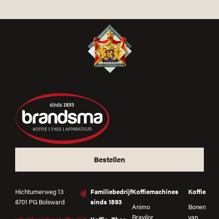
Bestellen
Hichtumerweg 13
Familiebedrijf
Koffiemachines
Koffie
8701 PG Bolsward
sinds 1893
Animo
Bonen
Bravilor
van