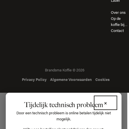
Label
Over ons
Op de
koffie bij…
Contact
Brandsma Koffie © 2026
Privacy Policy
Algemene Voorwaarden
Cookies
×
Tijdelijk technisch probleem
Door een technisch probleem is online betalen tijdelijk niet
mogelijk.