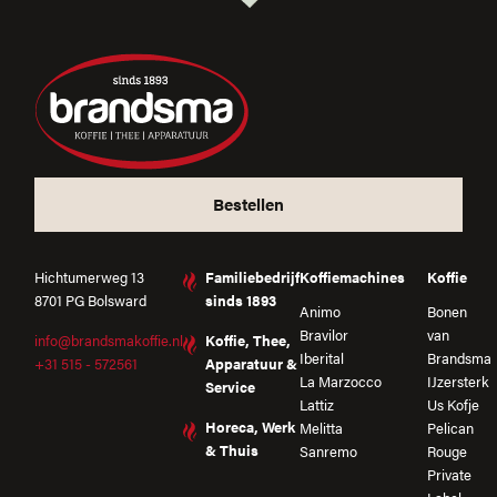
Bestellen
Hichtumerweg 13
Familiebedrijf
Koffiemachines
Koffie
8701 PG Bolsward
sinds 1893
Animo
Bonen
Bravilor
van
info@brandsmakoffie.nl
Koffie, Thee,
Iberital
Brandsma
+31 515 - 572561
Apparatuur &
La Marzocco
IJzersterk
Service
Lattiz
Us Kofje
Horeca, Werk
Melitta
Pelican
& Thuis
Sanremo
Rouge
Private