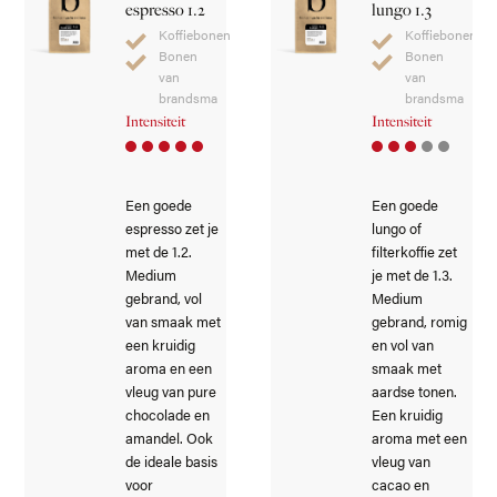
espresso 1.2
lungo 1.3
Koffiebonen
Koffiebonen
Bonen
Bonen
van
van
brandsma
brandsma
Intensiteit
Intensiteit
Een goede
Een goede
espresso zet je
lungo of
met de 1.2.
filterkoffie zet
Medium
je met de 1.3.
gebrand, vol
Medium
van smaak met
gebrand, romig
een kruidig
en vol van
aroma en een
smaak met
vleug van pure
aardse tonen.
chocolade en
Een kruidig
amandel. Ook
aroma met een
de ideale basis
vleug van
voor
cacao en