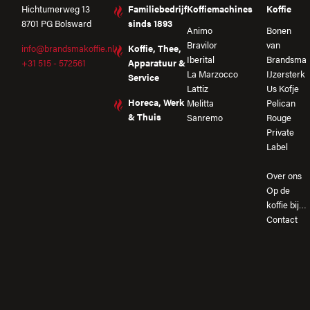
Hichtumerweg 13
Familiebedrijf
Koffiemachines
Koffie
8701 PG Bolsward
sinds 1893
Animo
Bonen
Bravilor
van
info@brandsmakoffie.nl
Koffie, Thee,
Iberital
Brandsma
+31 515 - 572561
Apparatuur &
La Marzocco
IJzersterk
Service
Lattiz
Us Kofje
Horeca, Werk
Melitta
Pelican
& Thuis
Sanremo
Rouge
Private
Label
Over ons
Op de
koffie bij…
Contact