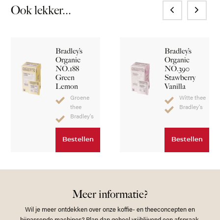
Ook lekker...
Bradley’s
Bradley’s
Organic
Organic
NO.188
NO.390
Green
Stawberry
Lemon
Vanilla
Groene
Witte thee
thee
Bradley's
Bradley's
Bestellen
Bestellen
Meer informatie?
Wil je meer ontdekken over onze koffie- en theeconcepten en
bijpassende machines? Plan dan geheel vrijblijvend een afspraak.