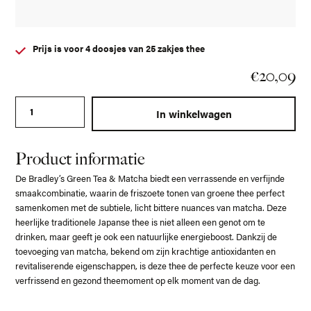
Prijs is voor 4 doosjes van 25 zakjes thee
€
20,09
Bradley's Organic NO.38 Green Sencha Matcha aantal
In winkelwagen
Product informatie
De
Bradley’s Green Tea & Matcha
biedt een verrassende en verfijnde
smaakcombinatie, waarin de friszoete tonen van groene thee perfect
samenkomen met de subtiele, licht bittere nuances van matcha. Deze
heerlijke
traditionele Japanse thee
is niet alleen een genot om te
drinken, maar geeft je ook een natuurlijke energieboost. Dankzij de
toevoeging van matcha, bekend om zijn krachtige antioxidanten en
revitaliserende eigenschappen, is deze thee de perfecte keuze voor een
verfrissend en gezond theemoment op elk moment van de dag.