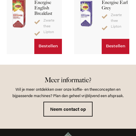
Energise
Energise Earl
English
Grey
Breakfast
Zwarte
Zwarte
thee
thee
Lipton
Lipton
Bestellen
Bestellen
Meer informatie?
Wil je meer ontdekken over onze koffie- en theeconcepten en
bijpassende machines? Plan dan geheel vrijblijvend een afspraak.
Neem contact op