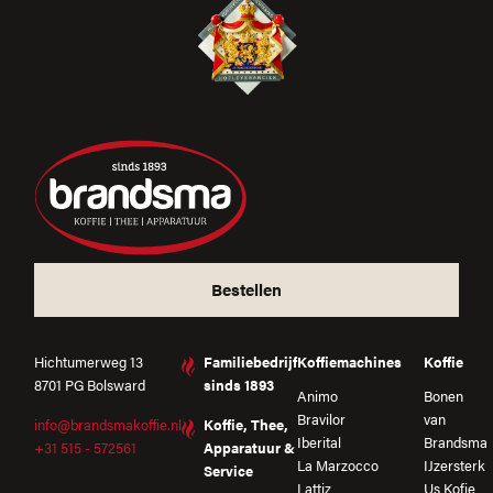
Bestellen
Hichtumerweg 13
Familiebedrijf
Koffiemachines
Koffie
8701 PG Bolsward
sinds 1893
Animo
Bonen
Bravilor
van
info@brandsmakoffie.nl
Koffie, Thee,
Iberital
Brandsma
+31 515 - 572561
Apparatuur &
La Marzocco
IJzersterk
Service
Lattiz
Us Kofje