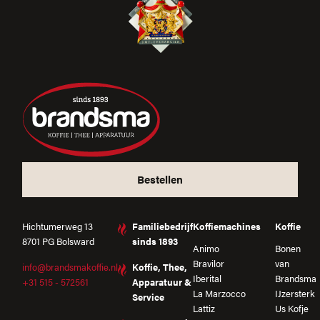
Bestellen
Hichtumerweg 13
Familiebedrijf
Koffiemachines
Koffie
8701 PG Bolsward
sinds 1893
Animo
Bonen
Bravilor
van
info@brandsmakoffie.nl
Koffie, Thee,
Iberital
Brandsma
+31 515 - 572561
Apparatuur &
La Marzocco
IJzersterk
Service
Lattiz
Us Kofje