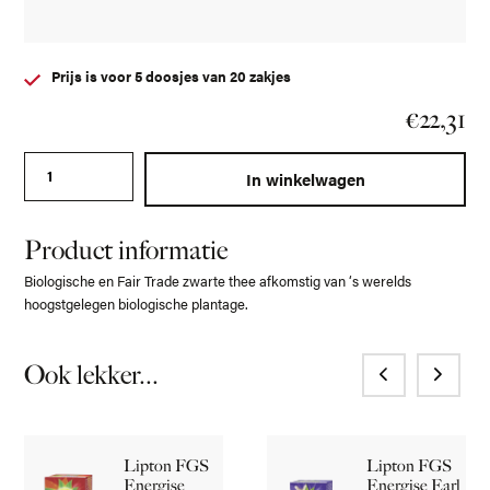
Prijs is voor 5 doosjes van 20 zakjes
€
22,31
Mr. Jones envelop - Black Beauty aantal
In winkelwagen
Product informatie
Bi
ologische en Fair Trade zwarte thee afkomstig van ‘s werelds
hoogstgelegen biologische plantage.
Ook lekker...
Lipton FGS
Lipton FGS
Energise
Energise Earl