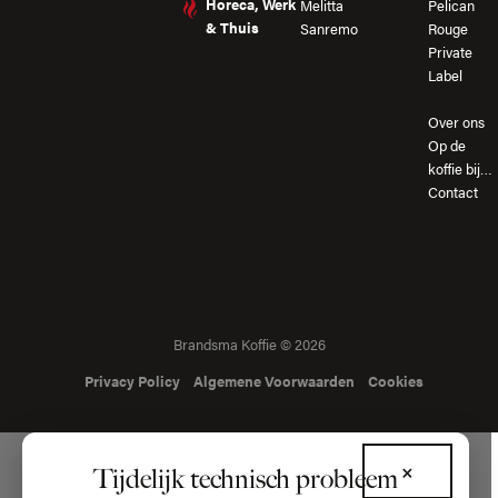
Horeca, Werk
Melitta
Pelican
& Thuis
Sanremo
Rouge
Private
Label
Over ons
Op de
koffie bij…
Contact
Brandsma Koffie © 2026
Privacy Policy
Algemene Voorwaarden
Cookies
×
Tijdelijk technisch probleem