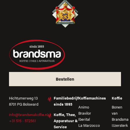
Bestellen
Hichtumerweg 13
Familiebedrijf
Koffiemachines
Koffie
8701 PG Bolsward
sinds 1893
Animo
Bonen
Bravilor
van
info@brandsmakoffie.nl
Koffie, Thee,
Iberital
Brandsma
+31 515 - 572561
Apparatuur &
La Marzocco
IJzersterk
Service