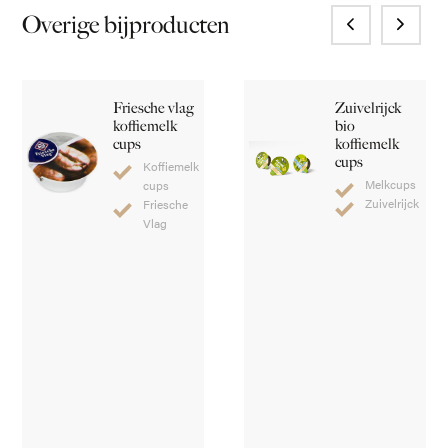
Overige bijproducten
Friesche vlag
Zuivelrijck
koffiemelk
bio
cups
koffiemelk
cups
Koffiemelk
Melkcups
cups
Zuivelrijck
Friesche
Vlag