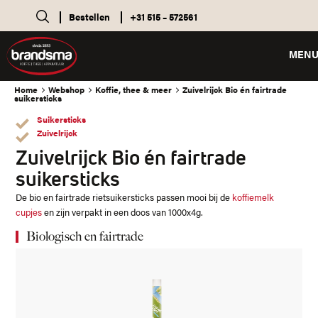
Bestellen
+31 515 – 572561
MEN
Home
Webshop
Koffie, thee & meer
Zuivelrijck Bio én fairtrade
suikersticks
Suikersticks
Zuivelrijck
Zuivelrijck Bio én fairtrade
suikersticks
De bio en fairtrade rietsuikersticks passen mooi bij de
koffiemelk
cupjes
en zijn verpakt in een doos van 1000x4g.
Biologisch en fairtrade