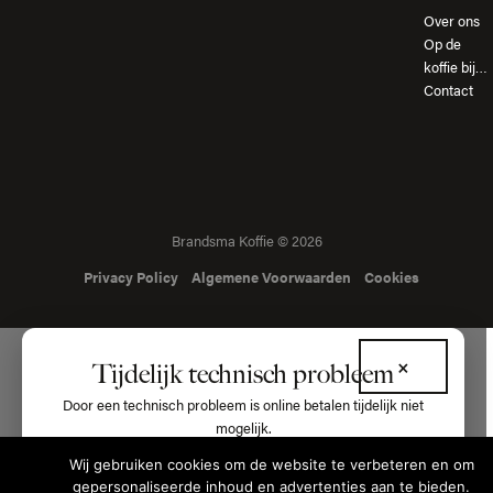
Over ons
Op de
koffie bij…
Contact
Brandsma Koffie © 2026
Privacy Policy
Algemene Voorwaarden
Cookies
×
Tijdelijk technisch probleem
Door een technisch probleem is online betalen tijdelijk niet
mogelijk.
Wij gebruiken cookies om de website te verbeteren en om
Wilt u een bestelling plaatsen? Bel ons dan gerust:
gepersonaliseerde inhoud en advertenties aan te bieden.