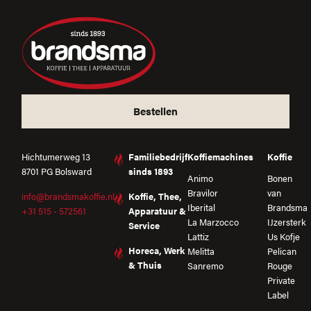
Bestellen
Hichtumerweg 13
Familiebedrijf
Koffiemachines
Koffie
8701 PG Bolsward
sinds 1893
Animo
Bonen
Bravilor
van
info@brandsmakoffie.nl
Koffie, Thee,
Iberital
Brandsma
+31 515 - 572561
Apparatuur &
La Marzocco
IJzersterk
Service
Lattiz
Us Kofje
Horeca, Werk
Melitta
Pelican
& Thuis
Sanremo
Rouge
Private
Label